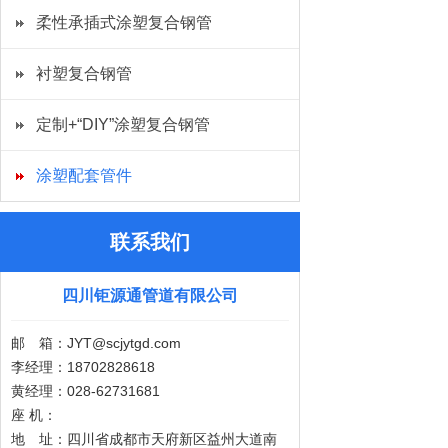
柔性承插式涂塑复合钢管
衬塑复合钢管
定制+“DIY”涂塑复合钢管
涂塑配套管件
联系我们
四川钜源通管道有限公司
邮 箱：JYT@scjytgd.com
李经理：18702828618
黄经理：028-62731681
座 机：
地 址：四川省成都市天府新区益州大道南