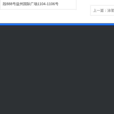
段888号益州国际广场1104-1106号
上一篇：
涂
关于我们
产品中心
加入我们
给水涂塑复合钢管
企业文化
消防用涂覆钢管
暖通用涂塑复合钢管