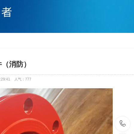
件（消防）
29:41
人气：
777